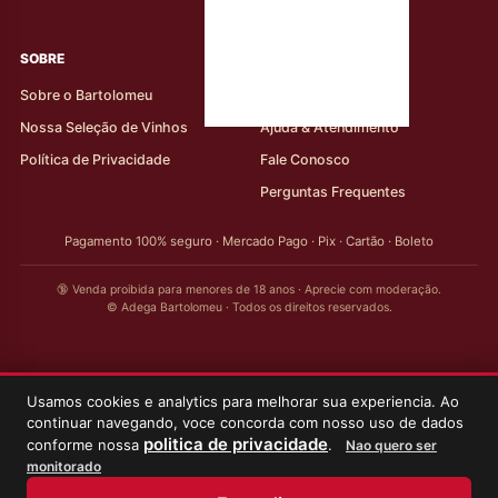
rótulos
SOBRE
AJUDA AO CLIENTE
Sobre o Bartolomeu
Minha Conta
Nossa Seleção de Vinhos
Ajuda & Atendimento
Política de Privacidade
Fale Conosco
Perguntas Frequentes
Pagamento 100% seguro · Mercado Pago · Pix · Cartão · Boleto
🔞 Venda proibida para menores de 18 anos · Aprecie com moderação.
© Adega Bartolomeu · Todos os direitos reservados.
Usamos cookies e analytics para melhorar sua experiencia. Ao
continuar navegando, voce concorda com nosso uso de dados
politica de privacidade
conforme nossa
.
Nao quero ser
monitorado