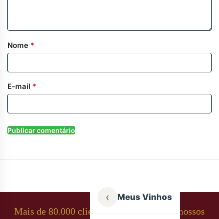
Nome
*
E-mail
*
‹
Meus Vinhos
Mais de 80.000 clientes apaixonados por nossos