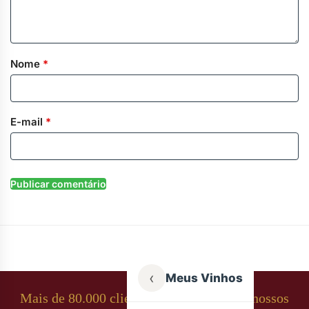
Nome
*
E-mail
*
‹
Meus Vinhos
Mais de 80.000 clientes apaixonados por nossos