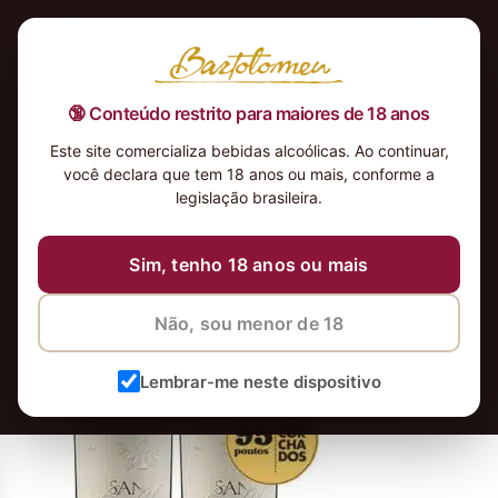
🔞 Conteúdo restrito para maiores de 18 anos
Este site comercializa bebidas alcoólicas. Ao continuar,
Kit Susana Balbo Brioso
você declara que tem 18 anos ou mais, conforme a
legislação brasileira.
22 de outubro de 2020
Sim, tenho 18 anos ou mais
Não, sou menor de 18
Lembrar-me neste dispositivo