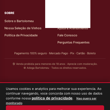
rótulos
SOBRE
AJUDA AO CLIENTE
Sobre o Bartolomeu
Minha Conta
Nossa Seleção de Vinhos
Ajuda & Atendimento
Política de Privacidade
Fale Conosco
Perguntas Frequentes
Pagamento 100% seguro · Mercado Pago · Pix · Cartão · Boleto
🔞 Venda proibida para menores de 18 anos · Aprecie com moderação.
© Adega Bartolomeu · Todos os direitos reservados.
Usamos cookies e analytics para melhorar sua experiencia. Ao
continuar navegando, voce concorda com nosso uso de dados
politica de privacidade
conforme nossa
.
Nao quero ser
monitorado