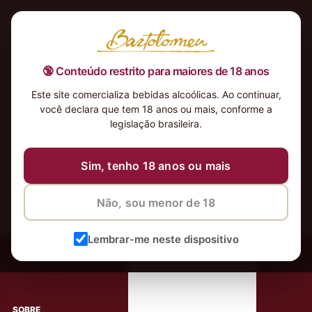
🔞 Conteúdo restrito para maiores de 18 anos
Este site comercializa bebidas alcoólicas. Ao continuar,
Nothing Found
você declara que tem 18 anos ou mais, conforme a
It seems we can’t find what you’re looking for. Perhaps
legislação brasileira.
searching can help.
Sim, tenho 18 anos ou mais
Não, sou menor de 18
Lembrar-me neste dispositivo
‹
Meus Vinhos
Mais de 80.000 clientes apaixonados por nossos
rótulos
SOBRE
AJUDA AO CLIENTE