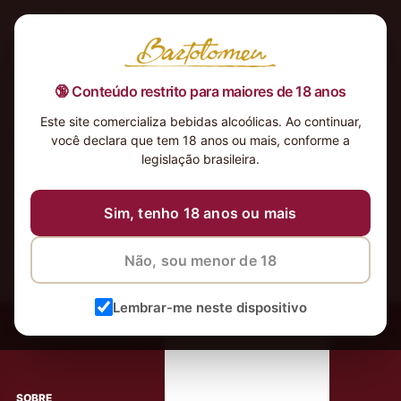
🔞 Conteúdo restrito para maiores de 18 anos
Este site comercializa bebidas alcoólicas. Ao continuar,
Nothing Found
você declara que tem 18 anos ou mais, conforme a
It seems we can’t find what you’re looking for. Perhaps
legislação brasileira.
searching can help.
Sim, tenho 18 anos ou mais
Não, sou menor de 18
Lembrar-me neste dispositivo
‹
Meus Vinhos
Mais de 80.000 clientes apaixonados por nossos
rótulos
SOBRE
AJUDA AO CLIENTE