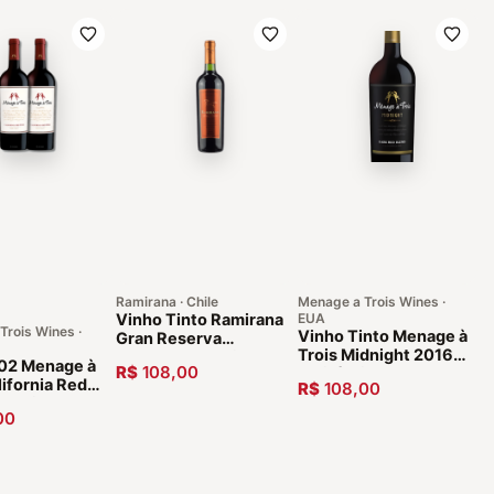
Ramirana · Chile
Menage a Trois Wines ·
Vinho Tinto Ramirana
EUA
Trois Wines ·
Vinho Tinto Menage à
Gran Reserva
Trois Midnight 2016
Cabernet Sauvignon
 02 Menage à
R$
108,00
Califórnia Estados
2015
lifornia Red
R$
108,00
Unidos
17 Vinhos
00
anos