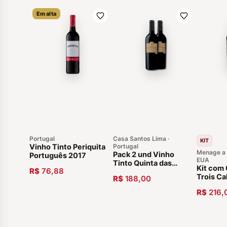
Em alta
Portugal
Casa Santos Lima ·
KIT
Vinho Tinto Periquita
Portugal
Menage a 
Pack 2 und Vinho
Português 2017
EUA
Tinto Quinta das
Kit com
R$
76,88
Setencostas DOC
Trois Ca
R$
188,00
2019
Wine 20
R$
216,
Americ