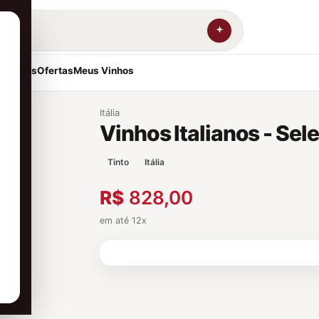
resentes
Ofertas
Meus Vinhos
Itália
Vinhos Italianos - Sel
Tinto
Itália
R$
828,00
em até 12x