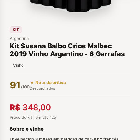
KIT
Argentina
Kit Susana Balbo Crios Malbec
2019 Vinho Argentino - 6 Garrafas
Vinho
91
★ Nota da crítica
/100
Descorchados
R$
348,00
Preço do kit · em até 12x
Sobre o vinho
Envelhecido 9 meses em barricas de carvalho francês.