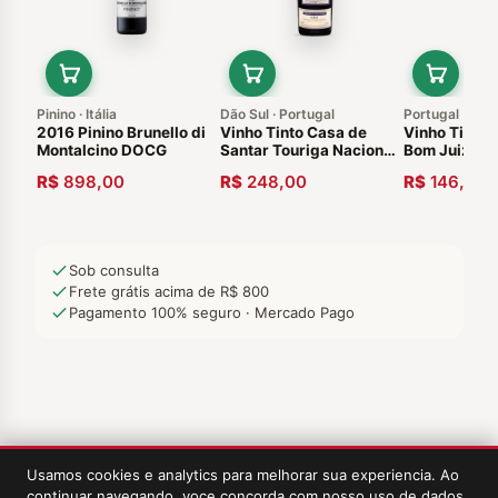
Pinino · Itália
Dão Sul · Portugal
Portugal
2016 Pinino Brunello di
Vinho Tinto Casa de
Vinho Tinto 
Montalcino DOCG
Santar Touriga Nacional
Bom Juiz Ale
2006 Dão Português
Reserva 201
R$
898,00
R$
248,00
R$
146,90
Sob consulta
Frete grátis acima de R$ 800
Pagamento 100% seguro · Mercado Pago
Usamos cookies e analytics para melhorar sua experiencia. Ao
continuar navegando, voce concorda com nosso uso de dados