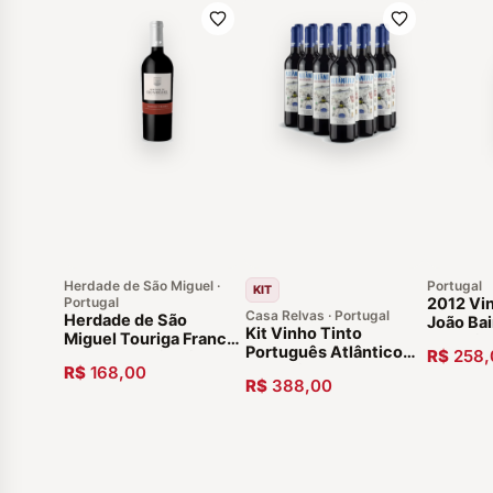
Herdade de São Miguel ·
Portugal
KIT
Portugal
2012 Vi
Casa Relvas · Portugal
Herdade de São
João Bai
Kit Vinho Tinto
Miguel Touriga Franca
Especia
Português Atlântico
R$
258,
2014 Alentejo Vinho
Beiras
Alentejano Safra 2020
R$
168,00
de Portugal
R$
388,00
- 12 garrafas