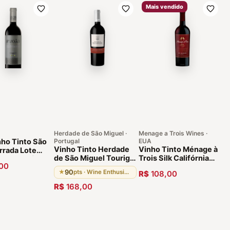
Mais vendido
Herdade de São Miguel ·
Menage a Trois Wines ·
nho Tinto São
Portugal
EUA
Vinho Tinto Herdade
Vinho Tinto Ménage à
rrada Lote
de São Miguel Touriga
Trois Silk Califórnia
l Português
00
Franca 2018 Alentejo
2017
90
★
pts · Wine Enthusiast
R$
108,00
Portugal
R$
168,00