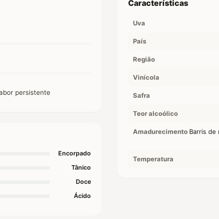
Características
Uva
País
Região
Vinícola
abor persistente
Safra
Teor alcoólico
Amadurecimento
Barris de
Encorpado
Temperatura
Tânico
Doce
Ácido