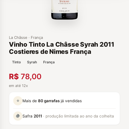
La Châsse · França
Vinho Tinto La Châsse Syrah 2011
Costieres de Nimes França
Tinto
Syrah
França
R$
78,00
em até 12x
⭐
Mais de
80 garrafas
já vendidas
🍇
Safra
2011
· produção limitada ao ano da colheita