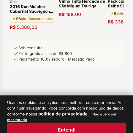
Vinho Tinto Herdade de
Pack com 2 
Chile
São Miguel Touriga
Balbo Signat
2016 Don Melchor
Nacional 2019 Alentejo
Cabernet Sa
Cabernet Sauvignon
95
★
pts · De
R$
168,00
Português
Vinícula Dom
Valle del Maipo Caixa
96
★
pts · Descorchados
Plata Região
de Madeira- 6 Garrafas
R$
338,00
Mendoza Arg
R$
5.388,00
Sob consulta
Frete grátis acima de R$ 800
Pagamento 100% seguro · Mercado Pago
Usamos cookies e analytics para melhorar sua experiencia. Ao
continuar navegando, voce concorda com nosso uso de dados
politica de privacidade
conforme nossa
.
Nao quero ser
monitorado
‹
Meus Vinhos
Entendi