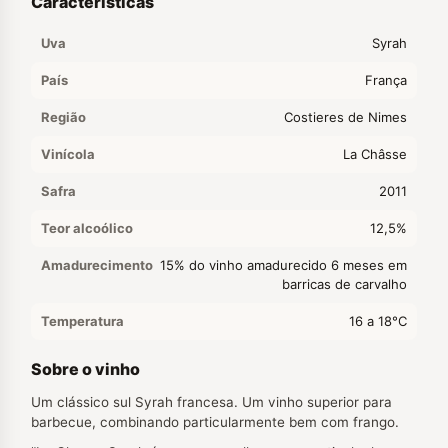
Características
Uva
Syrah
País
França
Região
Costieres de Nimes
Vinícola
La Châsse
Safra
2011
Teor alcoólico
12,5%
Amadurecimento
15% do vinho amadurecido 6 meses em
barricas de carvalho
Temperatura
16 a 18°C
Sobre o vinho
Um clássico sul Syrah francesa. Um vinho superior para
barbecue, combinando particularmente bem com frango.