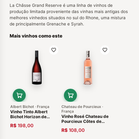
La Châsse Grand Reserve é uma linha de vinhos de
produção limitada proveniente das vinhas mais antigas dos
melhores vinhedos situados no sul do Rhone, uma mistura
de principalmente Grenache e Syrah.
Mais vinhos como este
Albert Bichot · França
Chateau de Pourcieux ·
França
Vinho Tinto Albert
Vinho Rosé Chateau de
Bichot Horizon de
Pourcieux Côtes de
Bichot Pinot Noir 2018
R$
198,00
Provence Frances 2020
R$
108,00
750ml