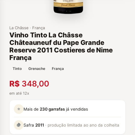
La Châsse · França
Vinho Tinto La Châsse
Châteauneuf du Pape Grande
Reserve 2011 Costieres de Nime
França
Tinto
Grenache
França
R$
348,00
em até 12x
⭐
Mais de
230 garrafas
já vendidas
🍇
Safra
2011
· produção limitada ao ano da colheita