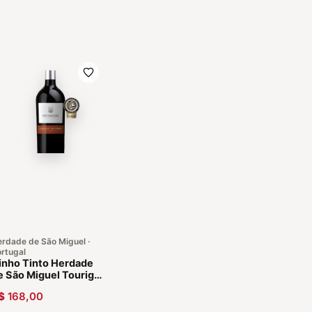
rdade de São Miguel ·
rtugal
inho Tinto Herdade
e São Miguel Touriga
acional 2019
$
168,00
lentejo Português