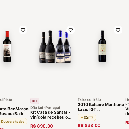
l Plata ·
Falesco · Itália
He
KIT
2010 Italiano Montiano
Po
Dão Sul · Portugal
into BenMarco
V
Lazio IGT
Kit Casa de Santar -
Susana Balbo
d
Supertoscano. 92
vinícola recebeu o
92
★
pts
a 2017
N
Pontos Envelhecido 12
 · Descorchados
prêmio de Produtor do
R
A
Meses Vinícola
R$
838,00
R$
898,00
Ano Vinhos