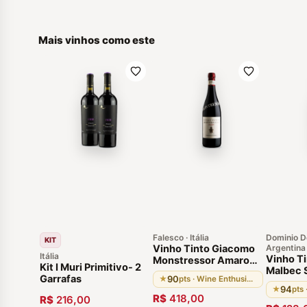
Mais vinhos como este
Falesco · Itália
Dominio De
KIT
Vinho Tinto Giacomo
Argentina
Itália
Vinho T
Monstressor Amarone
Kit I Muri Primitivo- 2
Malbec 
Della Valpolicella 2012
Garrafas
90
★
pts · Wine Enthusiast
Altamir
DOCG Italiano Região
94
★
pts
Lazio
R$
418,00
R$
216,00