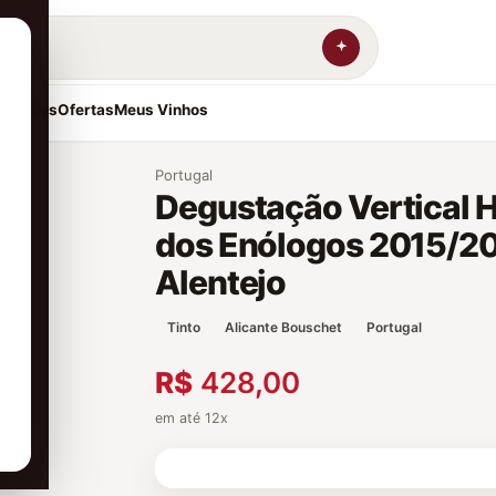
resentes
Ofertas
Meus Vinhos
Portugal
Degustação Vertical 
dos Enólogos 2015/2
Alentejo
Tinto
Alicante Bouschet
Portugal
R$
428,00
em até 12x