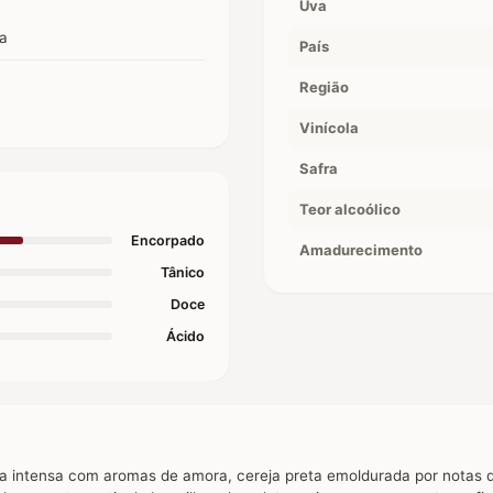
Uva
ha
País
Região
Vinícola
Safra
Teor alcoólico
Encorpado
Amadurecimento
Tânico
Doce
Ácido
a intensa com aromas de amora, cereja preta emoldurada por notas 