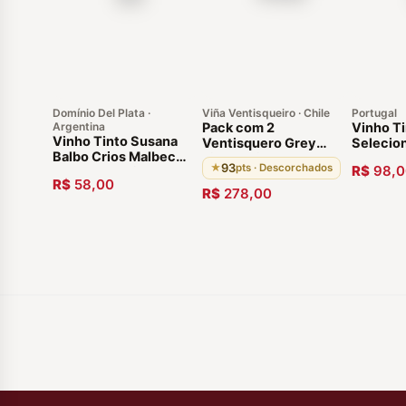
Domínio Del Plata ·
Viña Ventisqueiro · Chile
Portugal
Argentina
Pack com 2
Vinho T
Vinho Tinto Susana
Ventisquero Grey
Selecio
Balbo Crios Malbec
Pinot Noir Valle De
750ml
93
★
pts · Descorchados
R$
98,0
2019 Argentina
Leyda. Descorchados:
R$
58,00
93 pts, Envelhecido 12
R$
278,00
meses em barricas de
carvalho francês,
Vinho Chileno
Premiado 2016