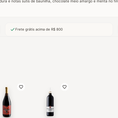
 e notas sutis de baunilha, chocolate meio amargo e menta no fina
Frete grátis acima de R$ 800