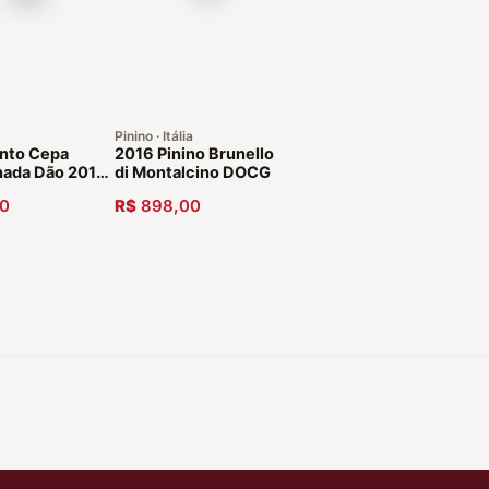
Pinino · Itália
into Cepa
2016 Pinino Brunello
nada Dão 2016
di Montalcino DOCG
0
R$
898,00