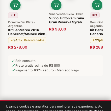
Viña Ventisquero · Chile
KIT
KIT
Vinho Tinto Ramirana
Gran Reserva Syrah
Dominio Del Plata ·
Dominio Del Pl
Argentina
Carménère. Chile
Argentina
R$
98,00
Kit BenMarco 2016
Kit BenMarc
Cabernet/Malbec Vinho
Cabernet/Ma
Argentino Susana Balbo
Argentino S
94
93
★
pts · Descorchados
★
pts · Tim
(Vinho da Argentina 94
- 2 Garrafas
Pontos, 11 meses em
R$
278,00
R$
288,80
barricas de carvalho
francês)
Sob consulta
Frete grátis acima de R$ 800
Pagamento 100% seguro · Mercado Pago
Usamos cookies e analytics para melhorar sua experiencia. Ao