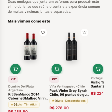
Duas enólogas que juntaram esforços para produzir este
vinho duriense que reúne o sentir e a experiência comum
de muitas vindimas juntas e separadas.
Mais vinhos como este
Portugal
KIT
KIT
Vinho Tinto 
Santar 2009
Dominio Del Plata ·
Viña Ventisqueiro · Chile
Argentina
Pack Vinho Grey Syrah
R$
224,00
Kit BenMarco 2014
Chile, 96 pontos do guia
Cabernet/Malbec Vinho
Descorchados. 100% do
96
★
pts · Descorchados
Argentino Susana Balbo
vinho é envelhecido em
93
★
pts · Tim Atkin
- 2 Garrafas
barricas de carvalho
R$
278,00
francês por 18 meses,
R$
288,80