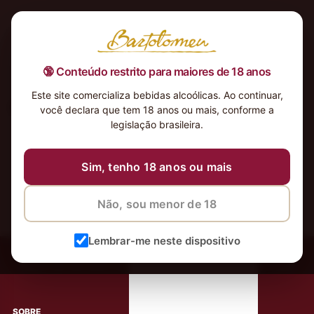
🔞 Conteúdo restrito para maiores de 18 anos
Este site comercializa bebidas alcoólicas. Ao continuar,
Nothing Found
você declara que tem 18 anos ou mais, conforme a
It seems we can’t find what you’re looking for. Perhaps
legislação brasileira.
searching can help.
Sim, tenho 18 anos ou mais
Não, sou menor de 18
Lembrar-me neste dispositivo
‹
Meus Vinhos
Mais de 80.000 clientes apaixonados por nossos
rótulos
SOBRE
AJUDA AO CLIENTE