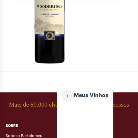
‹
Meus Vinhos
Mais de 80.000 clientes apaixonados por nossos
rótulos
SOBRE
AJUDA AO CLIENTE
Sobre o Bartolomeu
Minha Conta