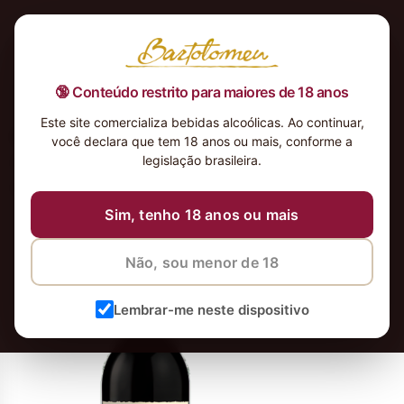
🔞 Conteúdo restrito para maiores de 18 anos
Este site comercializa bebidas alcoólicas. Ao continuar,
Robert-Mondavi-Woodbridge-
você declara que tem 18 anos ou mais, conforme a
Cabernet-Merlot-2015-
legislação brasileira.
California_4x-1
Sim, tenho 18 anos ou mais
13 de maio de 2026
13 de maio de 2026
Não, sou menor de 18
Lembrar-me neste dispositivo