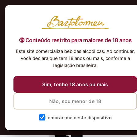
Início
Nossa Seleção
Tintos
Brancos
Espumantes
Rosés
Kits & P
🔞 Conteúdo restrito para maiores de 18 anos
Robert-Mondavi-Cabernet-Sauvignon-
Central-Coast-Estados-Unidos_4x
Este site comercializa bebidas alcoólicas. Ao continuar,
você declara que tem 18 anos ou mais, conforme a
12 de maio de 2026
8 de junho de 2026
legislação brasileira.
Sim, tenho 18 anos ou mais
Não, sou menor de 18
Lembrar-me neste dispositivo