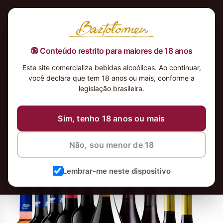
🔞 Conteúdo restrito para maiores de 18 anos
Este site comercializa bebidas alcoólicas. Ao continuar,
Kit-Adega-Cheia-Vinhos-
você declara que tem 18 anos ou mais, conforme a
Portugueses-Renomados-Adega-
legislação brasileira.
Bartolomeu-Vinho-Portugues-
Portugal-Vinhos-Premiados-1_4x
Sim, tenho 18 anos ou mais
12 de maio de 2026
8 de junho de 2026
Não, sou menor de 18
Lembrar-me neste dispositivo