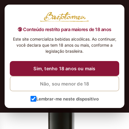
🔞 Conteúdo restrito para maiores de 18 anos
Este site comercializa bebidas alcoólicas. Ao continuar,
Pinino-Rosso-di-Montalcino-DOC-
você declara que tem 18 anos ou mais, conforme a
2019-1_4x
legislação brasileira.
12 de maio de 2026
8 de junho de 2026
Sim, tenho 18 anos ou mais
Não, sou menor de 18
Lembrar-me neste dispositivo