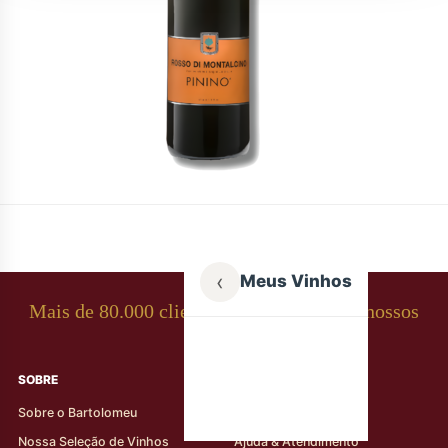
‹
Meus Vinhos
Mais de 80.000 clientes apaixonados por nossos
rótulos
SOBRE
AJUDA AO CLIENTE
Sobre o Bartolomeu
Minha Conta
Nossa Seleção de Vinhos
Ajuda & Atendimento