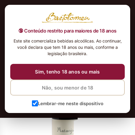
🔞 Conteúdo restrito para maiores de 18 anos
Este site comercializa bebidas alcoólicas. Ao continuar,
Vinho-Tinto-Uruguai-Mataojo-
você declara que tem 18 anos ou mais, conforme a
Tannat-Reserva-2019_4x
legislação brasileira.
12 de maio de 2026
8 de junho de 2026
Sim, tenho 18 anos ou mais
Não, sou menor de 18
Lembrar-me neste dispositivo