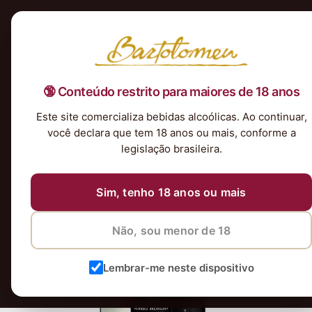
Início
Nossa Seleção
Tintos
Brancos
Espumantes
Rosés
Kits & P
🔞 Conteúdo restrito para maiores de 18 anos
Vinhos-Robert-Mondavi_4x
Este site comercializa bebidas alcoólicas. Ao continuar,
12 de maio de 2026
8 de junho de 2026
você declara que tem 18 anos ou mais, conforme a
legislação brasileira.
Sim, tenho 18 anos ou mais
Não, sou menor de 18
Lembrar-me neste dispositivo