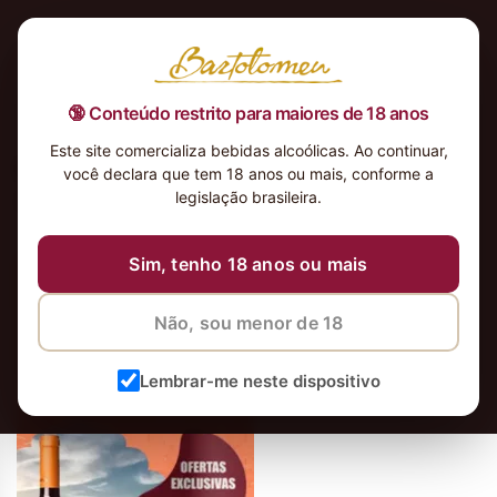
🔞 Conteúdo restrito para maiores de 18 anos
Este site comercializa bebidas alcoólicas. Ao continuar,
Bom-Juiz-Alentejo-Reserva-
você declara que tem 18 anos ou mais, conforme a
2018321×600
legislação brasileira.
26 de abril de 2024
26 de abril de 2024
Sim, tenho 18 anos ou mais
Não, sou menor de 18
Lembrar-me neste dispositivo