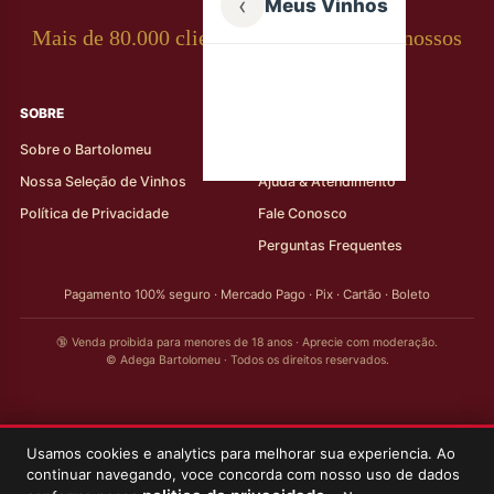
‹
Meus Vinhos
Mais de 80.000 clientes apaixonados por nossos
rótulos
SOBRE
AJUDA AO CLIENTE
Sobre o Bartolomeu
Minha Conta
Nossa Seleção de Vinhos
Ajuda & Atendimento
Política de Privacidade
Fale Conosco
Perguntas Frequentes
Pagamento 100% seguro · Mercado Pago · Pix · Cartão · Boleto
🔞 Venda proibida para menores de 18 anos · Aprecie com moderação.
© Adega Bartolomeu · Todos os direitos reservados.
Usamos cookies e analytics para melhorar sua experiencia. Ao
continuar navegando, voce concorda com nosso uso de dados