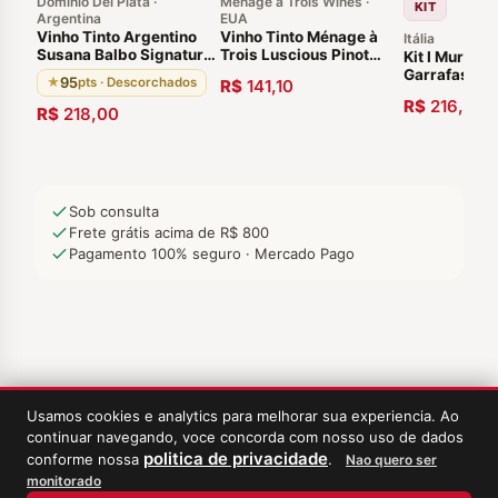
Domínio Del Plata ·
Menage a Trois Wines ·
KIT
Argentina
EUA
Vinho Tinto Argentino
Vinho Tinto Ménage à
Itália
Susana Balbo Signature
Trois Luscious Pinot
Kit I Muri Pri
Brioso 2019 Luján de
Noir 2018 Califórnia
Garrafas
95
★
pts · Descorchados
R$
141,10
Cuyo Agrelo Mendoza
Estados Unidos
R$
216,00
R$
218,00
Sob consulta
Frete grátis acima de R$ 800
Pagamento 100% seguro · Mercado Pago
Usamos cookies e analytics para melhorar sua experiencia. Ao
continuar navegando, voce concorda com nosso uso de dados
politica de privacidade
conforme nossa
.
Nao quero ser
monitorado
‹
Meus Vinhos