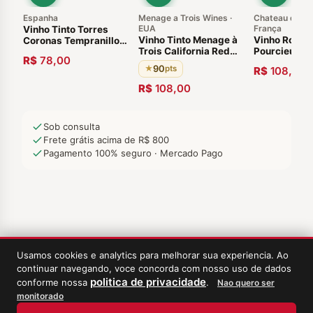
Espanha
Menage a Trois Wines ·
Chateau de Po
EUA
França
Vinho Tinto Torres
Vinho Tinto Menage à
Vinho Rosé 
Coronas Tempranillo
Trois California Red
Pourcieux C
2020
R$
78,00
Wine 2017 90 pts
Provence Fr
90
★
pts
R$
108,00
Estados Unidos
750ml
R$
108,00
Sob consulta
Frete grátis acima de R$ 800
Pagamento 100% seguro · Mercado Pago
Usamos cookies e analytics para melhorar sua experiencia. Ao
continuar navegando, voce concorda com nosso uso de dados
politica de privacidade
conforme nossa
.
Nao quero ser
monitorado
‹
Meus Vinhos