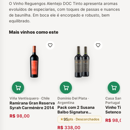
O Vinho Reguengos Alentejo DOC Tinto apresenta aromas
evoluídos de especiarias, com toques de passas e nuances
de baunilha. Em boca ele é encorpado e robusto, bem
equilibrado.
Mais vinhos como este
Viña Ventisquero · Chile
Domínio Del Plata ·
Casa Santos L
Argentina
Portugal
Ramirana Gran Reserva
Pack com 2 Susana
Vinho Tinto 
Syrah Carménère 2014
Balbo Signature
Setencostas
R$
98,00
Cabernet Sauvignon
Português A
95
★
pts · Descorchados
R$
98,00
Vinícula Domínio Del
750ml
Plata Região de
R$
338,00