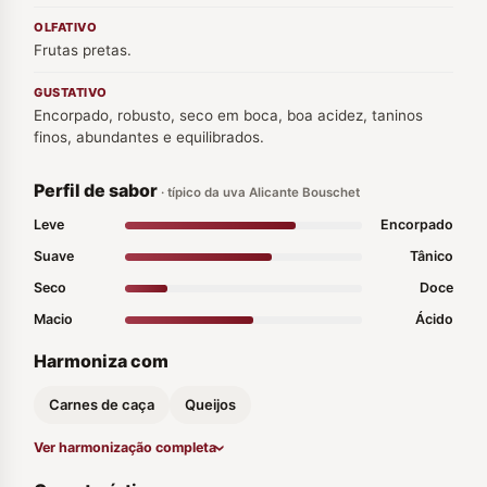
OLFATIVO
Frutas pretas.
GUSTATIVO
Encorpado, robusto, seco em boca, boa acidez, taninos
finos, abundantes e equilibrados.
Perfil de sabor
· típico da uva Alicante Bouschet
Leve
Encorpado
Suave
Tânico
Seco
Doce
Macio
Ácido
Harmoniza com
Carnes de caça
Queijos
Ver harmonização completa