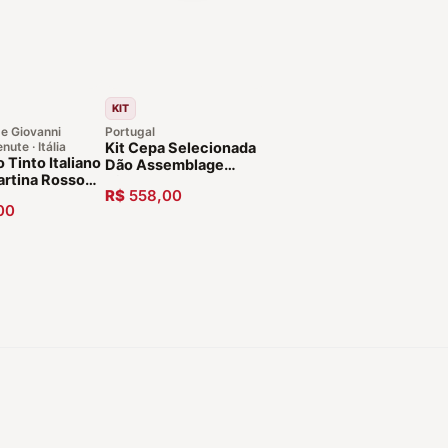
KIT
e Giovanni
Portugal
nute · Itália
Kit Cepa Selecionada
o Tinto Italiano
Dão Assemblage
artina Rosso
Vinhos de Portugal 6
R$
558,00
cana 2011
Unidades
00
clusiva
, Leve 3)