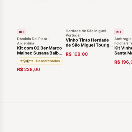
Herdade de São Miguel ·
KIT
KIT
Portugal
Dominio Del Plata ·
Ambrogio 
Vinho Tinto Herdade
Argentina
Folonari Te
de São Miguel Touriga
Kit com 02 BenMarco
Kit Vinh
Nacional 2019
Malbec Susana Balbo
Santa M
R$
168,00
Alentejo Português
Altamira. Vinho
IGT Tos
94
★
pts · Descorchados
R$
196,
Argentino 94 pontos
Safra Ex
Descorchados 2015
(Pague 2
R$
238,00