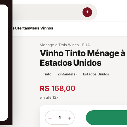
resentes
Ofertas
Meus Vinhos
Menage a Trois Wines · EUA
Vinho Tinto Ménage à 
Estados Unidos
Tinto
Zinfandel ()
Estados Unidos
R$
168,00
em até 12x
−
+