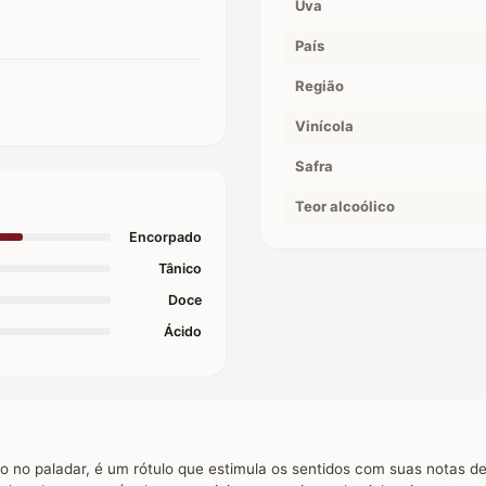
Uva
País
Região
Vinícola
Safra
Teor alcoólico
Encorpado
Tânico
Doce
Ácido
o no paladar, é um rótulo que estimula os sentidos com suas notas de