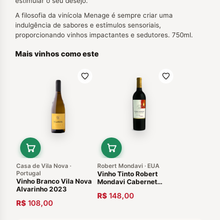
estimular o seu desejo.
A filosofia da vinícola Menage é sempre criar uma
indulgência de sabores e estímulos sensoriais,
proporcionando vinhos impactantes e sedutores. 750ml.
Mais vinhos como este
Casa de Vila Nova ·
Robert Mondavi · EUA
Portugal
Vinho Tinto Robert
Vinho Branco Vila Nova
Mondavi Cabernet
Alvarinho 2023
Sauvignon Private
R$
148,00
Selection 2012
R$
108,00