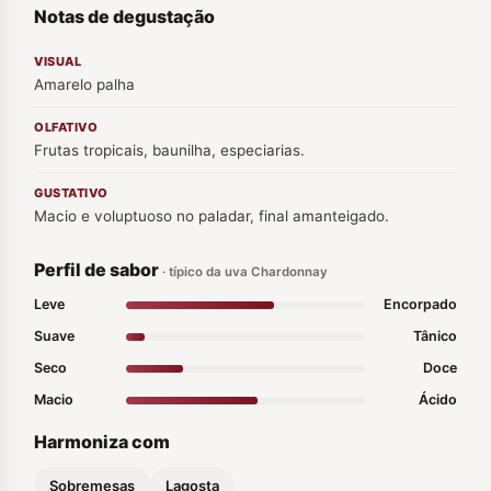
Notas de degustação
VISUAL
Amarelo palha
OLFATIVO
Frutas tropicais, baunilha, especiarias.
GUSTATIVO
Macio e voluptuoso no paladar, final amanteigado.
Perfil de sabor
· típico da uva Chardonnay
Leve
Encorpado
Suave
Tânico
Seco
Doce
Macio
Ácido
Harmoniza com
Sobremesas
Lagosta