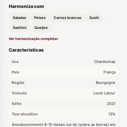
Harmoniza com
Saladas
Peixes
Carnes brancas
Sushi
Sashimi
Queijos
Ver harmonização completa
Características
Uva
Chardonnay
País
França
Região
Bourgogne
Vinícola
Louis Latour
Safra
2021
Teor alcoólico
13%
Amadurecimento
8-10 meses sur-lie (sobre as borras) em