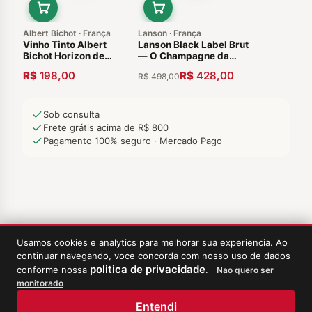
Albert Bichot · França
Lanson · França
Vinho Tinto Albert
Lanson Black Label Brut
Bichot Horizon de
— O Champagne da
Bichot Pinot Noir 2018
Realeza Desde 1760
R$
198,00
R$
428,00
R$
498,00
Sob consulta
Frete grátis acima de R$ 800
Pagamento 100% seguro · Mercado Pago
Usamos cookies e analytics para melhorar sua experiencia. Ao
continuar navegando, voce concorda com nosso uso de dados
politica de privacidade
conforme nossa
.
Nao quero ser
monitorado
‹
Meus Vinhos
Entendi