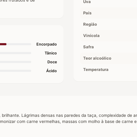
Uva
País
Região
Vinícola
Encorpado
Safra
Tânico
Teor alcoólico
Doce
Temperatura
Ácido
o, brilhante. Lágrimas densas nas paredes da taça, complexidade de 
 harmonizar com carne vermelhas, massas com molho à base de carne e