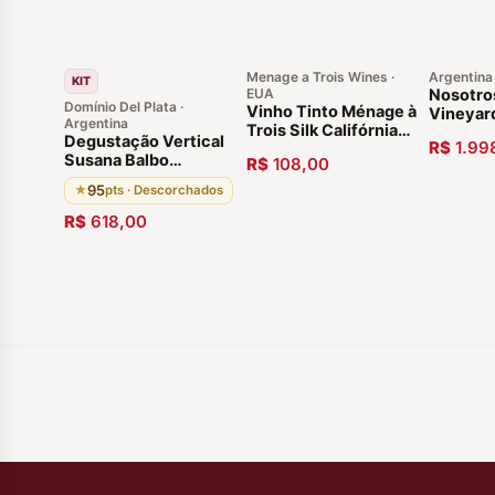
Menage a Trois Wines ·
Argentina
KIT
EUA
Nosotro
Domínio Del Plata ·
Vinho Tinto Ménage à
Vineyar
Argentina
Trois Silk Califórnia
Malbec 
Degustação Vertical
R$
1.99
2018
Caixa de
Susana Balbo
R$
108,00
Susana 
Signature Brioso 03
Argenti
95
★
pts · Descorchados
Garrafas 95 pontos
Região Agrelo, Luján
R$
618,00
de Cuyo Agentina