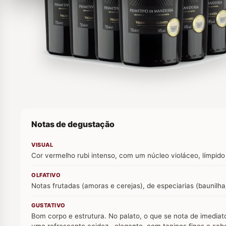
Notas de degustação
VISUAL
Cor vermelho rubi intenso, com um núcleo violáceo, límpido 
OLFATIVO
Notas frutadas (amoras e cerejas), de especiarias (baunilha
GUSTATIVO
Bom corpo e estrutura. No palato, o que se nota de imediat
uma refrescante acidez , elegante, com taninos finos e sab