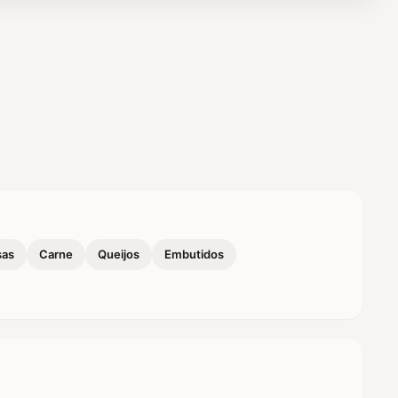
sas
Carne
Queijos
Embutidos