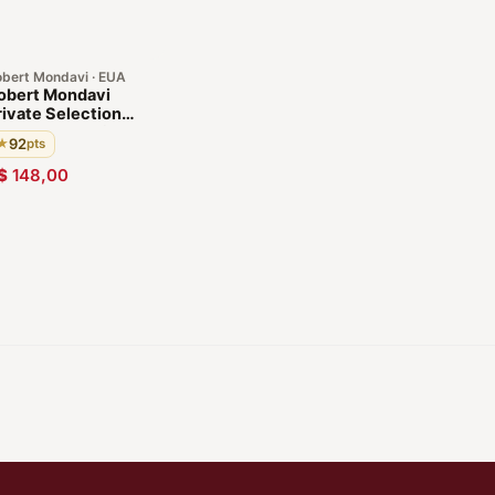
bert Mondavi · EUA
obert Mondavi
rivate Selection
abernet Sauvignon
92
★
pts
015
$
148,00