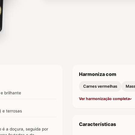
Harmoniza com
Carnes vermelhas
Mas
e brilhante
Ver harmonização completa
) e terrosas
Características
o é a doçura, seguida por
ores frutados e de