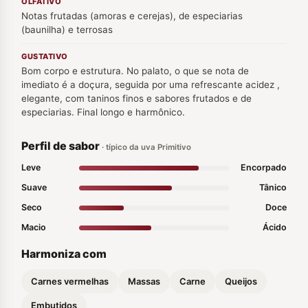
OLFATIVO
Notas frutadas (amoras e cerejas), de especiarias
(baunilha) e terrosas
GUSTATIVO
Bom corpo e estrutura. No palato, o que se nota de
imediato é a doçura, seguida por uma refrescante acidez ,
elegante, com taninos finos e sabores frutados e de
especiarias. Final longo e harmônico.
Perfil de sabor
· típico da uva Primitivo
Leve
Encorpado
Suave
Tânico
Seco
Doce
Macio
Ácido
Harmoniza com
Carnes vermelhas
Massas
Carne
Queijos
Embutidos