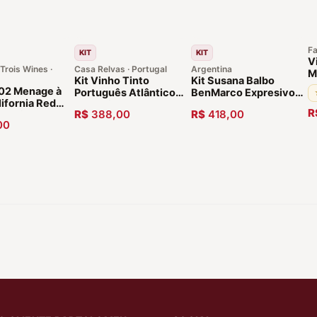
Fa
KIT
KIT
V
Trois Wines ·
Casa Relvas · Portugal
Argentina
M
Kit Vinho Tinto
Kit Susana Balbo
D
 02 Menage à
Português Atlântico
BenMarco Expresivo
2
lifornia Red
Alentejano Safra 2020
Malbec Mendoza Safra
I
R
R$
388,00
R$
418,00
17 Vinhos
- 12 garrafas
2017- 2 Garrafas
R
00
anos