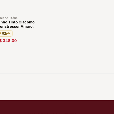
lesco · Itália
inho Tinto Giacomo
onstressor Amarone
ella Valpolicella
92
★
pts
009 DOCG 92 Pontos
taliano Uvas Corvina,
$
348,00
ondinella e Molinara