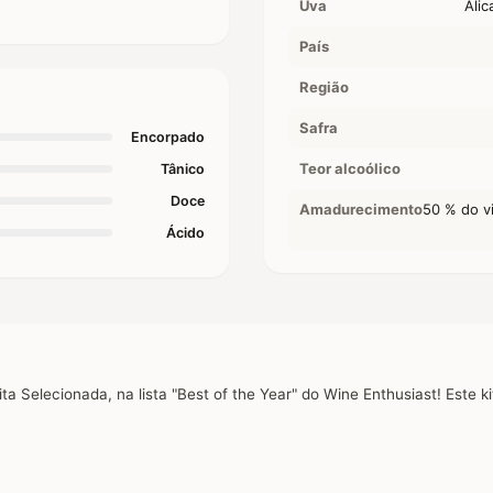
Uva
Alic
País
Região
Safra
Encorpado
Teor alcoólico
Tânico
Doce
Amadurecimento
50 % do vi
Ácido
a Selecionada, na lista "Best of the Year" do Wine Enthusiast! Este k