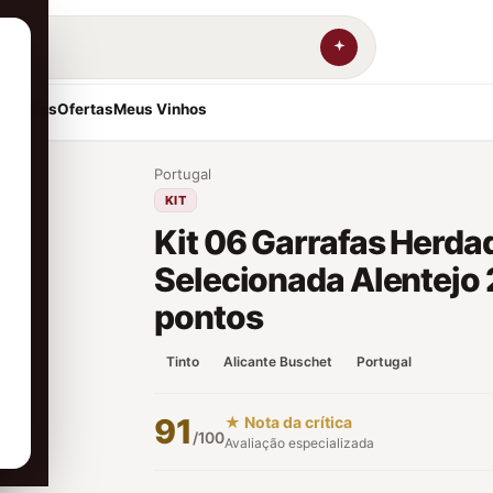
resentes
Ofertas
Meus Vinhos
Portugal
KIT
Kit 06 Garrafas Herda
Selecionada Alentejo
pontos
Tinto
Alicante Buschet
Portugal
91
★ Nota da crítica
/100
Avaliação especializada