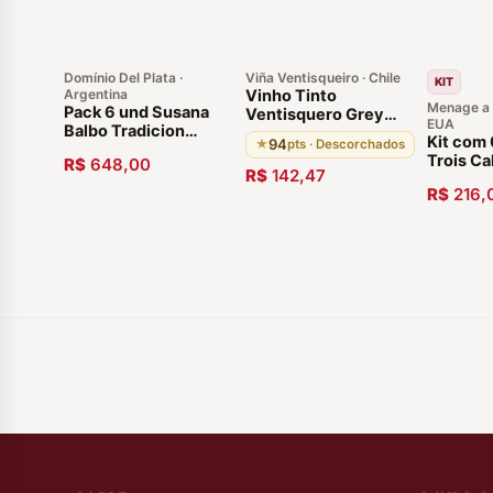
Domínio Del Plata ·
Viña Ventisqueiro · Chile
KIT
Argentina
Vinho Tinto
Menage a 
Pack 6 und Susana
Ventisquero Grey
EUA
Balbo Tradicion
Single Block GCM
Kit com
94
★
pts · Descorchados
Cabernet Sauvignon
2015 94 Pontos
Trois Ca
R$
648,00
2014
R$
142,47
Wine 20
R$
216,
Americ