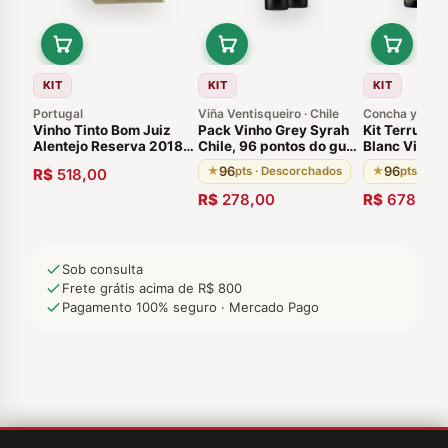
KIT
KIT
KIT
Portugal
Viña Ventisqueiro · Chile
Concha y Toro 
Vinho Tinto Bom Juiz
Pack Vinho Grey Syrah
Kit Terrunyo
Alentejo Reserva 2018-
Chile, 96 pontos do guia
Blanc Vinhos
Caixa de Madeira com 3
Descorchados. 100% do
Região Valle
96
96
★
pts · Descorchados
★
pts · De
R$
518,00
Garrafas
vinho é envelhecido em
Casablanca 
barricas de carvalho
Concha y To
R$
278,00
R$
678,00
francês por 18 meses,
seguido por mais 8
meses em garrafa.
Sob consulta
Frete grátis acima de R$ 800
Pagamento 100% seguro · Mercado Pago