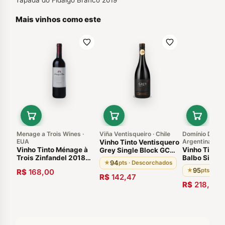
Tapada do Fidalgo Branco 2019
Mais vinhos como este
Menage a Trois Wines ·
Viña Ventisqueiro · Chile
Domínio Del Pl
EUA
Argentina
Vinho Tinto Ventisquero
Vinho Tinto Ménage à
Vinho Tinto 
Grey Single Block GCM
Trois Zinfandel 2018
Balbo Signat
2014 94 Pontos
94
★
pts · Descorchados
Califórnia Estados
2019 Argent
95
★
pts · De
R$
168,00
Unidos
de Cuyo
R$
142,47
R$
218,00