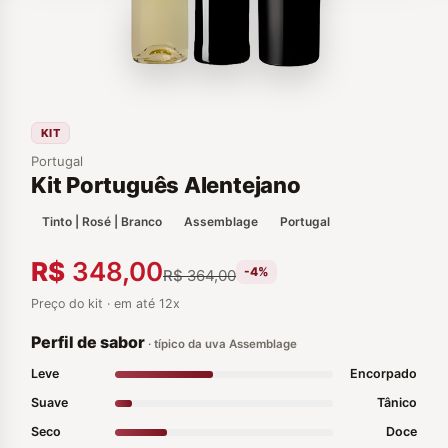
KIT
Portugal
Kit Português Alentejano
Tinto | Rosé | Branco
Assemblage
Portugal
R$
348,00
-4%
R$
364,00
Preço do kit · em até 12x
Perfil de sabor
· típico da uva Assemblage
Leve
Encorpado
Suave
Tânico
Seco
Doce