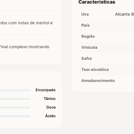
Características
Uva
Alicante 
ados com notas de mentol e
País
Região
. Final complexo mostrando
Vinícola
Safra
Teor alcoólico
Amadurecimento
Encorpado
Tânico
Doce
Ácido