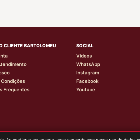
O CLIENTE BARTOLOMEU
SOCIAL
nta
Vídeos
Atendimento
WhatsApp
osco
Instagram
 Condições
Facebook
s Frequentes
Youtube
ncia. Ao continuar navegando, voce concorda com nosso uso de dados