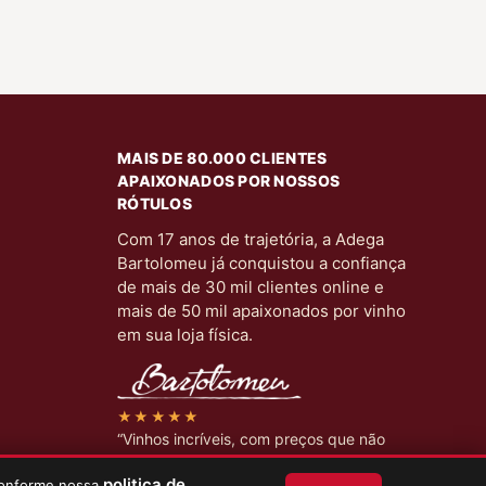
MAIS DE 80.000 CLIENTES
APAIXONADOS POR NOSSOS
RÓTULOS
Com 17 anos de trajetória, a Adega
Bartolomeu já conquistou a confiança
de mais de 30 mil clientes online e
mais de 50 mil apaixonados por vinho
em sua loja física.
★★★★★
“Vinhos incríveis, com preços que não
encontro em lugar nenhum.”
politica de
 conforme nossa
Cliente verificado.