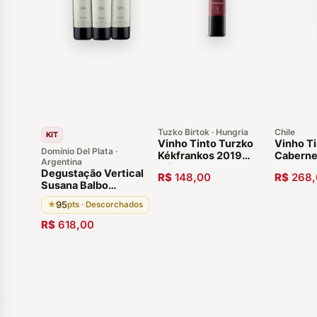
Tuzko Birtok · Hungria
Chile
KIT
Vinho Tinto Turzko
Vinho Ti
Domínio Del Plata ·
Kékfrankos 2019
Caberne
Argentina
Húngaro
Degustação Vertical
R$
148,00
R$
268,
Susana Balbo
Signature Brioso 03
95
★
pts · Descorchados
Garrafas 95 pontos
Região Agrelo, Luján
R$
618,00
de Cuyo Agentina