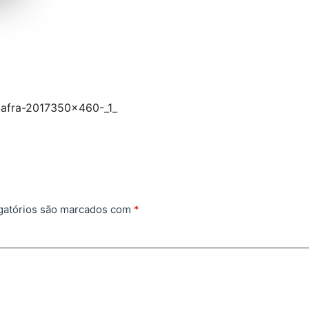
afra-2017350×460-_1_
gatórios são marcados com
*