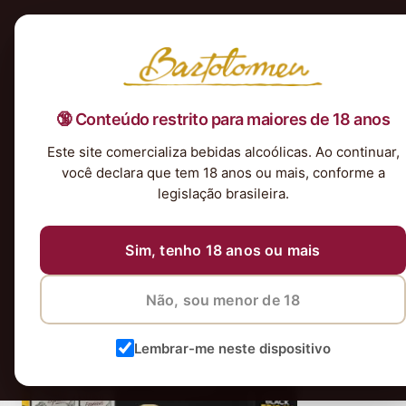
Início
Nossa Seleção
Tintos
Brancos
Espumantes
Rosés
Kits & P
🔞 Conteúdo restrito para maiores de 18 anos
Susana-Balbo-BenMarco-Expresivo-
Este site comercializa bebidas alcoólicas. Ao continuar,
você declara que tem 18 anos ou mais, conforme a
legislação brasileira.
Sim, tenho 18 anos ou mais
Não, sou menor de 18
Lembrar-me neste dispositivo