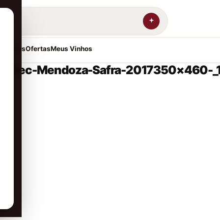
resentes
Ofertas
Meus Vinhos
Malbec-Mendoza-Safra-2017350×460-_