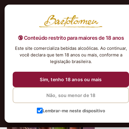
Início
Nossa Seleção
Tintos
Brancos
Espumantes
Rosés
Kits & P
🔞 Conteúdo restrito para maiores de 18 anos
Ramirana Gran Reserva Syrah Carmén
Este site comercializa bebidas alcoólicas. Ao continuar,
você declara que tem 18 anos ou mais, conforme a
legislação brasileira.
Sim, tenho 18 anos ou mais
Não, sou menor de 18
Lembrar-me neste dispositivo