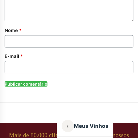
Nome
*
E-mail
*
‹
Meus Vinhos
Mais de 80.000 clientes apaixonados por nossos