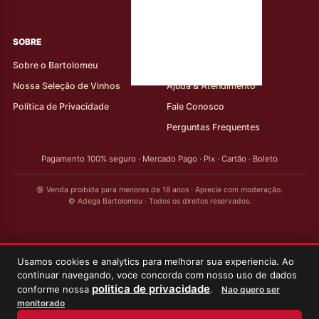
rótulos
SOBRE
AJUDA AO CLIENTE
Sobre o Bartolomeu
Minha Conta
Nossa Seleção de Vinhos
Ajuda & Atendimento
Política de Privacidade
Fale Conosco
Perguntas Frequentes
Pagamento 100% seguro · Mercado Pago · Pix · Cartão · Boleto
🔞 Venda proibida para menores de 18 anos · Aprecie com moderação.
© Adega Bartolomeu · Todos os direitos reservados.
Usamos cookies e analytics para melhorar sua experiencia. Ao
continuar navegando, voce concorda com nosso uso de dados
politica de privacidade
conforme nossa
.
Nao quero ser
monitorado