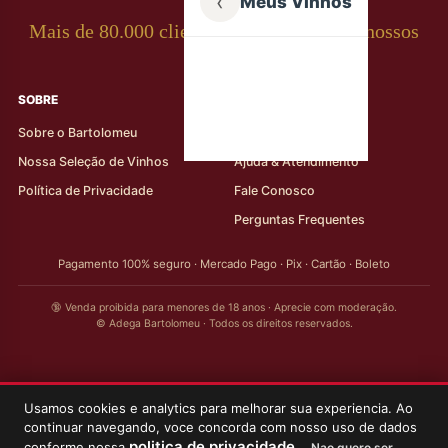
‹
Meus Vinhos
Mais de 80.000 clientes apaixonados por nossos
rótulos
SOBRE
AJUDA AO CLIENTE
Sobre o Bartolomeu
Minha Conta
Nossa Seleção de Vinhos
Ajuda & Atendimento
Política de Privacidade
Fale Conosco
Perguntas Frequentes
Pagamento 100% seguro · Mercado Pago · Pix · Cartão · Boleto
🔞 Venda proibida para menores de 18 anos · Aprecie com moderação.
© Adega Bartolomeu · Todos os direitos reservados.
Usamos cookies e analytics para melhorar sua experiencia. Ao
continuar navegando, voce concorda com nosso uso de dados
politica de privacidade
conforme nossa
.
Nao quero ser