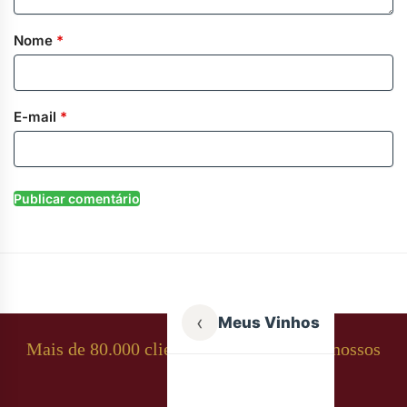
Nome
*
E-mail
*
‹
Meus Vinhos
Mais de 80.000 clientes apaixonados por nossos
rótulos