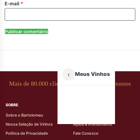
E-mail
*
‹
Meus Vinhos
Mais de 80.000 clientes apaixonados por nossos
rótulos
SOBRE
AJUDA AO CLIENTE
Sobre o Bartolomeu
Minha Conta
Nossa Seleção de Vinhos
Ajuda & Atendimento
Política de Privacidade
Fale Conosco