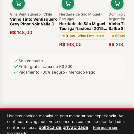
Viña Ventisqueiro · Chile
Herdade de São Miguel ·
Domínio Del Pl
Portugal
Argentina
Vinho Tinto Ventisquero
Herdade de São Miguel
Vinho Tinto 
Grey Pinot Noir Valle De
Touriga Nacional 2015
Balbo Signat
Leyda 2015 750ml Chile
R$
148,00
Vinho Portugês Alentejo
2019 Argent
91
95
★
pts · Wine Enthusiast
★
pts · De
de Cuyo
R$
168,00
R$
218,00
Sob consulta
Frete grátis acima de R$ 800
Pagamento 100% seguro · Mercado Pago
Usamos cookies e analytics para melhorar sua experiencia. Ao
continuar navegando, voce concorda com nosso uso de dados
politica de privacidade
conforme nossa
.
Nao quero ser
monitorado