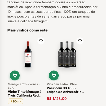
tanques de inox, onde também ocorre a conversão
malolática. Após a fermentação o vinho é amadurecido por
10 meses, com as suas borras finas, 100% em tanques de
inox e pouco antes de ser engarrafado passa por uma
suave e delicada filtragem.
Mais vinhos como este
Menage a Trois Wines ·
Viña San Pedro · Chile
EUA
Pack com 03 1865
Vinho Tinto Menage à
Edição de Aniversário
Trois California Red
150 Anos Cabo de
R$
1.128,00
Wine 2017 90 pts
Hornos 2011. Vinhos
90
★
pts
Estados Unidos
Chilenos