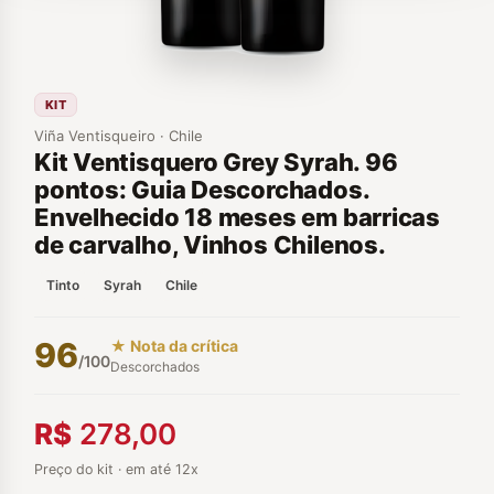
KIT
Viña Ventisqueiro · Chile
Kit Ventisquero Grey Syrah. 96
pontos: Guia Descorchados.
Envelhecido 18 meses em barricas
de carvalho, Vinhos Chilenos.
Tinto
Syrah
Chile
96
★ Nota da crítica
/100
Descorchados
R$
278,00
Preço do kit · em até 12x