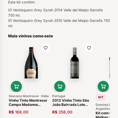
Este kit contém:
01 Ventisquero Grey Syrah 2014 Valle del Maipo Garrafa
750 ml.
01 Ventisquero Grey Syrah 2015 Valle del Maipo Garrafa 750
ml.
Mais vinhos como este
Giacomo Montresor · Itália
Portugal
KIT
Vinho Tinto Montresor
2012 Vinho Tinto São
Campo Madonna
João Bairrada Lote
Dominio Del Pl
Cabernet Sauvignon
Especial Português
Argentina
R$
168,00
R$
258,00
2014 Vêneto itália
Beiras
Kit com 02 
Malbec Susa