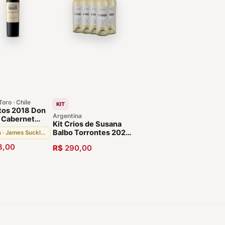
oro · Chile
KIT
tos 2018 Don
Argentina
 Cabernet
Kit Crios de Susana
on
Balbo Torrontes 2021-
pts · James Suckling
5 Garrafas
8,00
R$
290,00