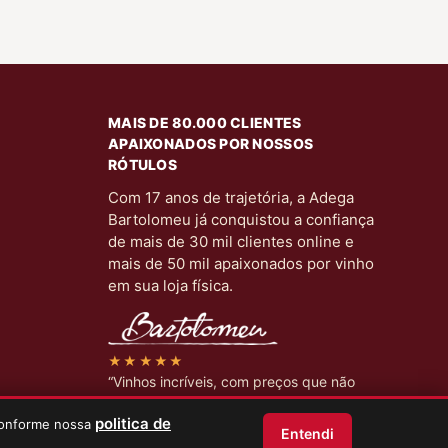
MAIS DE 80.000 CLIENTES
APAIXONADOS POR NOSSOS
RÓTULOS
Com 17 anos de trajetória, a Adega
Bartolomeu já conquistou a confiança
de mais de 30 mil clientes online e
mais de 50 mil apaixonados por vinho
em sua loja física.
★★★★★
“Vinhos incríveis, com preços que não
encontro em lugar nenhum.”
politica de
 conforme nossa
Cliente verificado.
Entendi