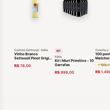
Cantine Settesoli · Itália
Concha y T
KIT
Vinho Branco
100 pon
Itália
Settesoli Pinot Grigio
Melchor
Kit i Muri Primitivo - 10
2020 Sicília Italia
Sauvign
Garrafas
100
★
R$
78,00
R$
1.49
R$
998,00