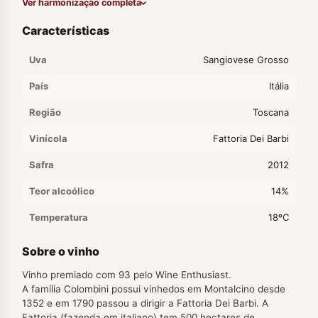
Ver harmonização completa
Características
Uva
Sangiovese Grosso
País
Itália
Região
Toscana
Vinícola
Fattoria Dei Barbi
Safra
2012
Teor alcoólico
14%
Temperatura
18ºC
Sobre o vinho
Vinho premiado com 93 pelo Wine Enthusiast.
A família Colombini possui vinhedos em Montalcino desde
1352 e em 1790 passou a dirigir a Fattoria Dei Barbi. A
Fattoria (fazenda em italiano) tem 500 hectares de