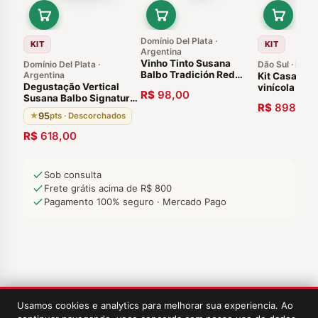
Domínio Del Plata ·
KIT
KIT
Argentina
Vinho Tinto Susana
Domínio Del Plata ·
Dão Sul · Port
Balbo Tradición Red
Argentina
Kit Casa de 
Blend Mendoza 2018
Degustação Vertical
vinícola rec
R$
98,00
Susana Balbo Signature
prêmio de P
R$
898,00
Brioso 03 Garrafas 95
Ano Vinhos
95
★
pts · Descorchados
pontos Região Agrelo,
Portugueses
Luján de Cuyo Agentina
R$
618,00
Sob consulta
Frete grátis acima de R$ 800
Pagamento 100% seguro · Mercado Pago
Usamos cookies e analytics para melhorar sua experiencia. Ao