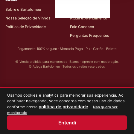
Sobre o Bartolomeu
Minha Conta
Nossa Seleção de Vinhos
Ajuda & Atendimento
Política de Privacidade
Fale Conosco
Perguntas Frequentes
Pagamento 100% seguro · Mercado Pago · Pix · Cartão · Boleto
🔞 Venda proibida para menores de 18 anos · Aprecie com moderação.
© Adega Bartolomeu · Todos os direitos reservados.
Usamos cookies e analytics para melhorar sua experiencia. Ao
continuar navegando, voce concorda com nosso uso de dados
politica de privacidade
conforme nossa
.
Nao quero ser
monitorado
Entendi
Início
Loja
Meus Vinhos
Minha Conta