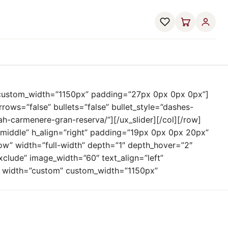
” custom_width=”1150px” padding=”27px 0px 0px 0px”]
rrows=”false” bullets=”false” bullet_style=”dashes-
h-carmenere-gran-reserva/”][/ux_slider][/col][/row]
iddle” h_align=”right” padding=”19px 0px 0px 20px”
ow” width=”full-width” depth=”1″ depth_hover=”2″
clude” image_width=”60″ text_align=”left”
l” width=”custom” custom_width=”1150px”