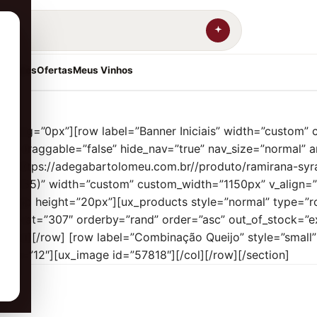
resentes
Ofertas
Meus Vinhos
padding=”0px”][row label=”Banner Iniciais” width=”custom
alse” draggable=”false” hide_nav=”true” nav_size=”normal” a
nk=”https://adegabartolomeu.com.br//produto/ramirana-syra
, 255)” width=”custom” custom_width=”1150px” v_align=”m
5″][gap height=”20px”][ux_products style=”normal” type=”r
e” cat=”307″ orderby=”rand” order=”asc” out_of_stock=”ex
[/col][/row] [row label=”Combinação Queijo” style=”smal
_sm=”12″][ux_image id=”57818″][/col][/row][/section]