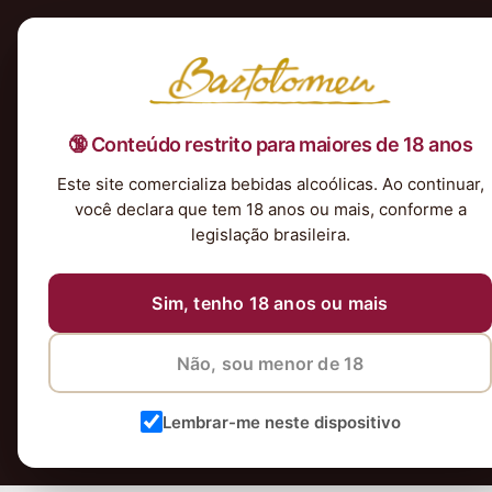
Início
Nossa Seleção
Tintos
Brancos
Espumantes
Rosés
Kits & P
🔞 Conteúdo restrito para maiores de 18 anos
Harmonização Churrasco
Este site comercializa bebidas alcoólicas. Ao continuar,
[section label=”Tudo” bg_color=”rgb(245, 245, 245)” 
você declara que tem 18 anos ou mais, conforme a
[col span__sm=”12″][ux_slider type=”fade” infinitive=”f
legislação brasileira.
spaced”][ux_image id=”62581″ image_size=”original” li
[row label=”SAFRAS EXCLUSIVAS” col_bg=”rgb(255, 255
Sim, tenho 18 anos ou mais
depth=”1″][col span__sm=”12″ align=”left” bg_radius=”
show_rating=”0″ show_quick_view=”0″ equalize_box=”tru
Não, sou menor de 18
text_padding=”0px 0px 15px 10px”][gap height=”20px”]
h_align=”center” padding=”0px 0px 0px 0px”][col span_
Lembrar-me neste dispositivo