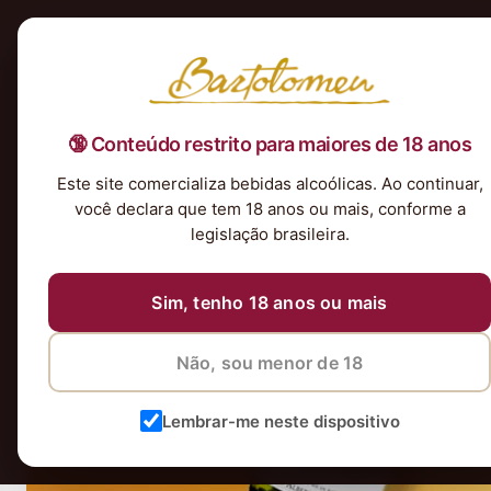
Início
Nossa Seleção
Tintos
Brancos
Espumantes
Rosés
Kits & P
🔞 Conteúdo restrito para maiores de 18 anos
Vinho Branco Albert Bichot Petit Ch
Este site comercializa bebidas alcoólicas. Ao continuar,
você declara que tem 18 anos ou mais, conforme a
legislação brasileira.
Sim, tenho 18 anos ou mais
Não, sou menor de 18
Lembrar-me neste dispositivo