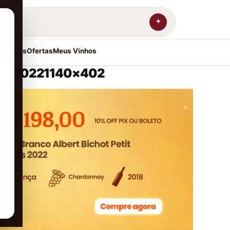
resentes
Ofertas
Meus Vinhos
ablis 20221140×402