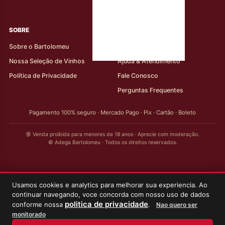
rótulos
SOBRE
AJUDA AO CLIENTE
Sobre o Bartolomeu
Minha Conta
Nossa Seleção de Vinhos
Ajuda & Atendimento
Política de Privacidade
Fale Conosco
Perguntas Frequentes
Pagamento 100% seguro · Mercado Pago · Pix · Cartão · Boleto
🔞 Venda proibida para menores de 18 anos · Aprecie com moderação.
© Adega Bartolomeu · Todos os direitos reservados.
Usamos cookies e analytics para melhorar sua experiencia. Ao
continuar navegando, voce concorda com nosso uso de dados
politica de privacidade
conforme nossa
.
Nao quero ser
monitorado