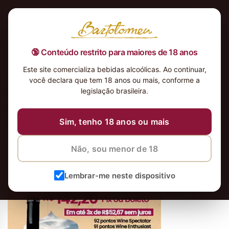
🔞 Conteúdo restrito para maiores de 18 anos
Este site comercializa bebidas alcoólicas. Ao continuar,
Quinta de Chocapalha 2013 Vinho
você declara que tem 18 anos ou mais, conforme a
Português 92 pontos Touriga
legislação brasileira.
Nacional, Tinta Roriz e Alicante
Bouschet
Sim, tenho 18 anos ou mais
Não, sou menor de 18
Lembrar-me neste dispositivo